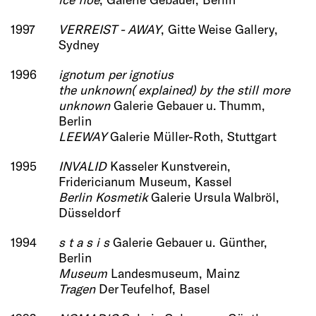
1997
VERREIST - AWAY
, Gitte Weise Gallery,
Sydney
1996
ignotum per ignotius
the unknown( explained) by the still more
unknown
Galerie Gebauer u. Thumm,
Berlin
LEEWAY
Galerie Müller-Roth, Stuttgart
1995
INVALID
Kasseler Kunstverein,
Fridericianum Museum, Kassel
Berlin Kosmetik
Galerie Ursula Walbröl,
Düsseldorf
1994
s t a s i s
Galerie Gebauer u. Günther,
Berlin
Museum
Landesmuseum, Mainz
Tragen
Der Teufelhof, Basel