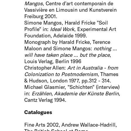
Mangos
, Centre d'art contemporain de
Vassivière en Limousin und Kunstverein
Freiburg 2001.
Simone Mangos, Harald Fricke "Soil
Profile" in:
Ideal Work
, Experimental Art
Foundation, Adelaide 1999.
Monograph by Harald Fricke, Terence
Maloon and Simone Mangos:
nothing ...
will have taken place ... but the place
,
Louis Verlag, Berlin 1996
Christopher Allen:
Art in Australia - from
Colonization to Postmodernism
, Thames
& Hudson, London 1977, pp.312 - 314.
Michael Glasmier, "Schichten" (interview)
in:
Erzählen, Akademie der Künste Berlin
,
Cantz Verlag 1994.
C
atalogues
Fine Arts 2002, Andrew Wallace-Hadrill,
The British School at Rome.